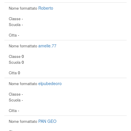
Roberto
Nome formattato
-
Classe
-
Scuola
-
Citta
amelie.77
Nome formattato
0
Classe
0
Scuola
0
Citta
elpubedeoro
Nome formattato
-
Classe
-
Scuola
-
Citta
PAN GEO
Nome formattato