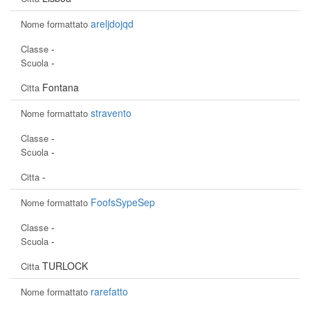
areljdojqd
Nome formattato
-
Classe
-
Scuola
Fontana
Citta
stravento
Nome formattato
-
Classe
-
Scuola
-
Citta
FoofsSypeSep
Nome formattato
-
Classe
-
Scuola
TURLOCK
Citta
rarefatto
Nome formattato