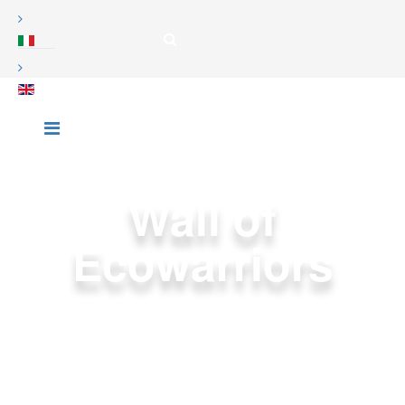
Wall of
Ecowarriors