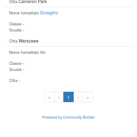
Cameron Park
Citta
Grzeg0rz
Nome formattato
-
Classe
-
Scuola
Warszawa
Citta
ilar
Nome formattato
-
Classe
-
Scuola
-
Citta
«
‹
1
›
»
Powered by Community Builder