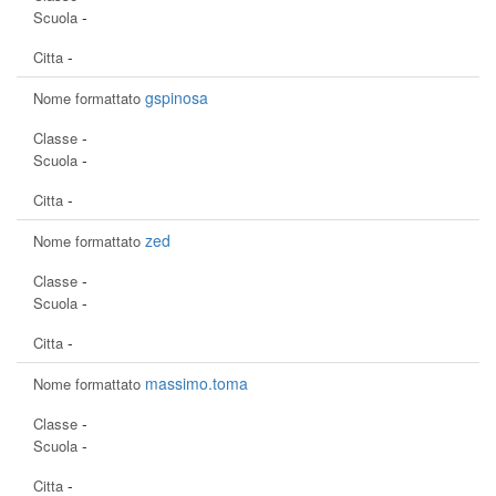
-
Scuola
-
Citta
gspinosa
Nome formattato
-
Classe
-
Scuola
-
Citta
zed
Nome formattato
-
Classe
-
Scuola
-
Citta
massimo.toma
Nome formattato
-
Classe
-
Scuola
-
Citta