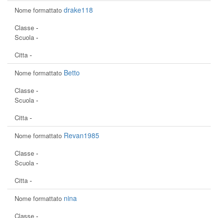
drake118
Nome formattato
-
Classe
-
Scuola
-
Citta
Betto
Nome formattato
-
Classe
-
Scuola
-
Citta
Revan1985
Nome formattato
-
Classe
-
Scuola
-
Citta
nina
Nome formattato
-
Classe