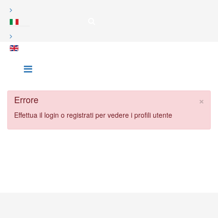
×
Errore
Effettua il login o registrati per vedere i profili utente