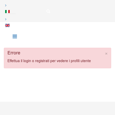
×
Errore
Effettua il login o registrati per vedere i profili utente