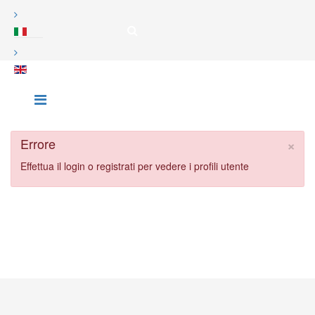
×
Errore
Effettua il login o registrati per vedere i profili utente