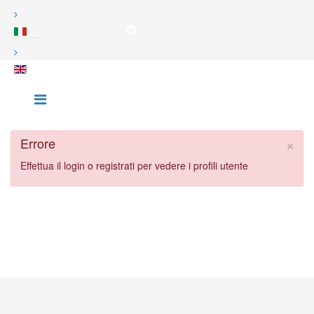
×
Errore
Effettua il login o registrati per vedere i profili utente