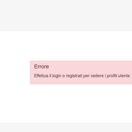
Errore
Effettua il login o registrati per vedere i profili utente