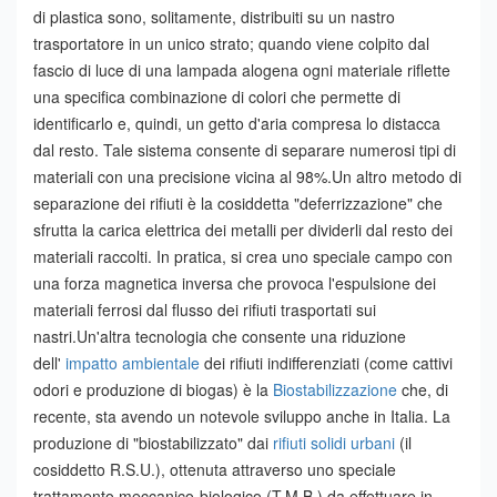
di plastica sono, solitamente, distribuiti su un nastro
trasportatore in un unico strato; quando viene colpito dal
fascio di luce di una lampada alogena ogni materiale riflette
una specifica combinazione di colori che permette di
identificarlo e, quindi, un getto d'aria compresa lo distacca
dal resto. Tale sistema consente di separare numerosi tipi di
materiali con una precisione vicina al 98%.
Un altro metodo di
separazione dei rifiuti è la cosiddetta "deferrizzazione" che
sfrutta la carica elettrica dei metalli per dividerli dal resto dei
materiali raccolti. In pratica, si crea uno speciale campo con
una forza magnetica inversa che provoca l'espulsione dei
materiali ferrosi dal flusso dei rifiuti trasportati sui
nastri.
Un'altra tecnologia che consente una riduzione
dell'
impatto ambientale
dei rifiuti indifferenziati (come cattivi
odori e produzione di biogas) è la
Biostabilizzazione
che, di
recente, sta avendo un notevole sviluppo anche in Italia. La
produzione di "biostabilizzato" dai
rifiuti solidi urbani
(il
cosiddetto R.S.U.), ottenuta attraverso uno speciale
trattamento meccanico-biologico (T.M.B.) da effettuare in