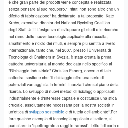
è che gran parte dei prodotti viene concepita e realizzata
senza pensare al suo recupero.
"I rifiuti non sono altro che un
difetto di fabbricazione" ha dichiarato, a tal proposito, Kate
Krebs, executive director del National Rycicling Coalition
degli Stati Uniti.
L'esigenza di sviluppare gli studi e le ricerche
nel ramo delle nuove tecnologie applicate alla raccolta,
smaltimento e riciclo dei rifiuti, è sempre più sentita a livello
internazionale, tanto che, nel 2007, presso l'Università di
Tecnologia di Chalmers in Svezia, è stata creata la prima
cattedra universitaria al mondo dedicata nello specifico al
"Riciclaggio Industriale".
Christian Ekberg, docente di tale
cattedra, sostiene che "Il riciclaggio offre una serie di
potenziali vantaggi sia in termini finanziari che sul piano della
ricerca. Lo sviluppo di nuovi metodi di riciclaggio applicabili
industrialmente è d'interesse capitale e costituisce una sfida
cruciale, assolutamente necessaria per la nostra società in
un'ottica di
sviluppo sostenibile
e di tutela dell'ambiente".
Per
fare qualche esempio di tecnologia applicata al settore, si
può citare lo "spettrografo a raggi infrarossi". I rifiuti di carta o